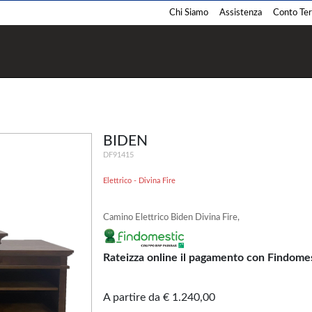
Chi Siamo
Assistenza
Conto Term
Termostufe
Termocamini
Pellet
Pellet
Legna
Legna
BIDEN
Policombustibile
Policombustibile
DF91415
Elettrico - Divina Fire
Camino Elettrico Biden Divina Fire,
Barbecue
Cucina
Rateizza online il pagamento con Findome
Pellet
Pellet
Legna
Legna
Gas
Gas
A partire da € 1.240,00
Carbone