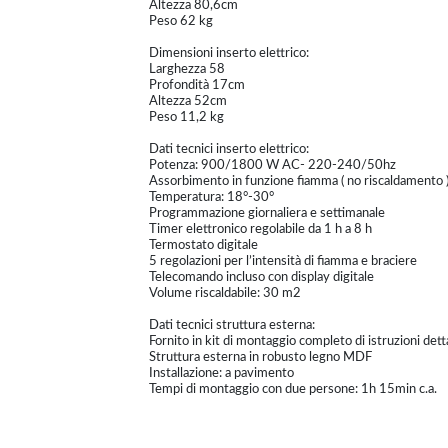
Altezza 80,6cm
Peso 62 kg
Dimensioni inserto elettrico:
Larghezza 58
Profondità 17cm
Altezza 52cm
Peso 11,2 kg
Dati tecnici inserto elettrico:
Potenza: 900/1800 W AC- 220-240/50hz
Assorbimento in funzione fiamma ( no riscaldamento )
Temperatura: 18°-30°
Programmazione giornaliera e settimanale
Timer elettronico regolabile da 1 h a 8 h
Termostato digitale
5 regolazioni per l’intensità di fiamma e braciere
Telecomando incluso con display digitale
Volume riscaldabile: 30 m2
Dati tecnici struttura esterna:
Fornito in kit di montaggio completo di istruzioni dett
Struttura esterna in robusto legno MDF
Installazione: a pavimento
Tempi di montaggio con due persone: 1h 15min c.a.