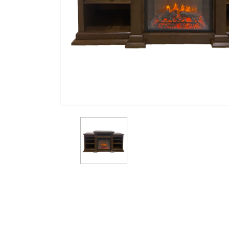
Gasolio
Pannelli
Ricambi
Pellet
Solari/Bollitori/Puffer
MCZ
Circolazione naturale
Circolazione forzata
Bollitori e Puffer
Fumisteria
Rivestimenti per camini
Protezione Tetto
Rivestimenti su misura
Tubi Coibentati
Tubi Monoparete
Scaldacqua a Gas
Scaldacqua Pompa di
Calore