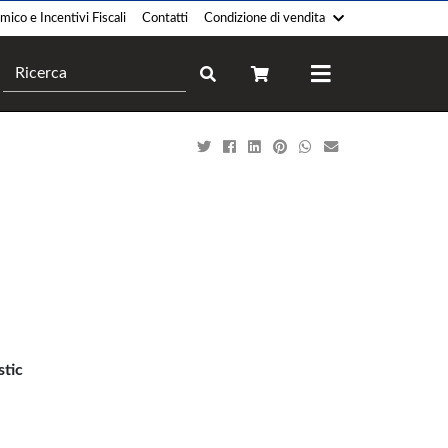
ico e Incentivi Fiscali
Contatti
Condizione di vendita
Camini
Forni
Pellet
Legna
Legna
Gas
Gas
Elettrico
Policombustibile
Professionale
Legna-Pellet
Ibrido
Elettrico
Bioetanolo
Termocucina
Climatizzatori
stic
Legna
Monosplit
Gas
Multisplit