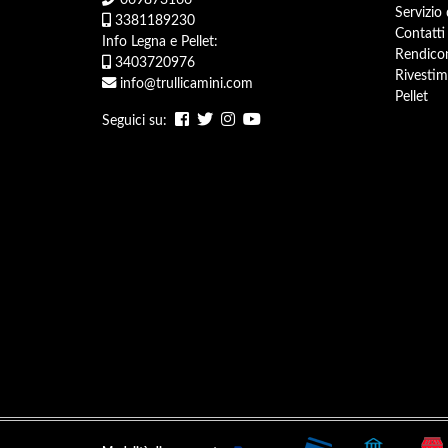
Servizio
3381189230
Contatti
Info Legna e Pellet:
Rendicon
3403720976
Rivestim
info@trullicamini.com
Pellet
Seguici su: