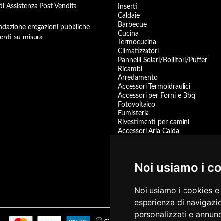
 di Assistenza Post Vendita
Inserti
Caldaie
Barbecue
dazione erogazioni pubbliche
Cucina
enti su misura
Termocucina
Climatizzatori
Pannelli Solari/Bollitori/Puffer
Ricambi
Arredamento
Accessori Termoidraulici
Accessori per Forni e Bbq
Fotovoltaico
Fumisteria
Rivestimenti per camini
Accessori Aria Calda
Pompa di Calore
Accessori
Centrali Termiche
Noi usiamo i c
Scaldacqua a Gas
Scaldacqua Pompa di Calore
Promozioni
Noi usiamo i cookies e 
prodotti disponibili
esperienza di navigazio
personalizzati e annunci