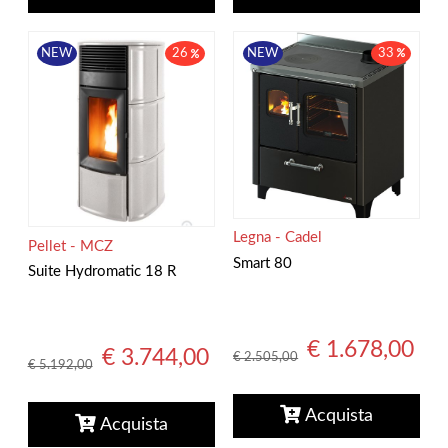
NEW
33
NEW
26
Legna - Cadel
Pellet - MCZ
Smart 80
Suite Hydromatic 18 R
€ 1.678,00
€ 3.744,00
€ 2.505,00
€ 5.192,00
Acquista
Acquista