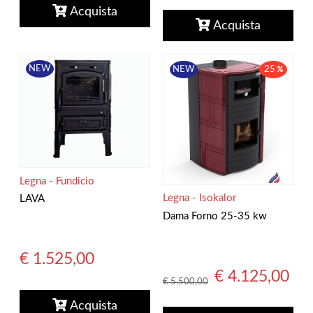
Acquista
Acquista
NEW
NEW
25
Legna - Fundicio
Legna - Isokalor
LAVA
Dama Forno 25-35 kw
€ 1.525,00
€ 4.125,00
€ 5.500,00
Acquista