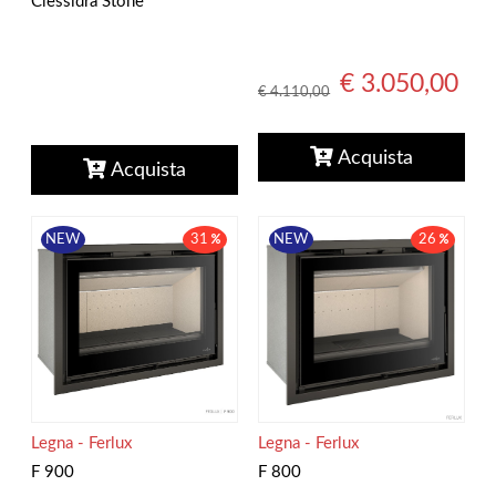
Clessidra Stone
€ 3.050,00
€ 4.110,00
Acquista
Acquista
NEW
31
NEW
26
Legna - Ferlux
Legna - Ferlux
F 900
F 800