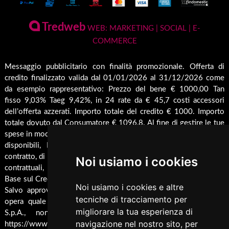
Condizioni generali di vendita
Termocamini
La Nostra Azienda
Pagamenti Disponibili
Tredweb
Camini
WEB: MARKETING | SOCIAL | E-
Servizio di Assistenza Post Vendita
COMMERCE
Guida all'Acquisto
Forni
Contatti
Inserti
Spedizione & Imballaggio
Messaggio pubblicitario con finalità promozionale. Offerta di
Rendicondazione erogazioni pubbliche
credito finalizzato valida dal 01/01/2026 al 31/12/2026 come
Caldaie
Cambio e Restituzione Merci
Rivestimenti su misura
da esempio rappresentativo: Prezzo del bene € 1000,00 Tan
Barbecue
fisso 9,03% Taeg 9,42%, in 24 rate da € 45,7 costi accessori
Pellet
dell’offerta azzerati. Importo totale del credito € 1000. Importo
Cucina
totale dovuto dal Consumatore € 1096,8. Al fine di gestire le tue
spese in modo responsabile e di conoscere eventuali altre offerte
Termocucina
disponibili, Findomestic ti ricorda, prima di sottoscrivere il
Climatizzatori
contratto, di prendere visione di tutte le condizioni economiche e
Noi usiamo i cookies
contrattuali, facendo riferimento alle Informazioni Europee di
Pannelli Solari/Bollitori/Puffer
Base sul Credito ai Consumatori (IEBCC) presso il punto vendita.
Noi usiamo i cookies e altre
Ricambi
Salvo approvazione di Findomestic Banca S.p.A.. Trulli Camini
tecniche di tracciamento per
opera quale intermediario del credito per Findomestic Banca
Arredamento
migliorare la tua esperienza di
S.p.A., non in esclusiva, per maggiori info cliccare
navigazione nel nostro sito, per
Accessori Termoidraulici
https://www.findomestic.it/landing_page/ecommerce/finanziamen