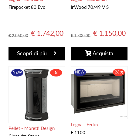
Firepocket 80 Evo
InWood 70/49 V S
€ 1.742,00
€ 1.150,00
€ 2.050,00
€ 1.800,00
Scopri di più
Acquista
NEW
26
NEW
Legna - Ferlux
Pellet - Moretti Design
F 1100