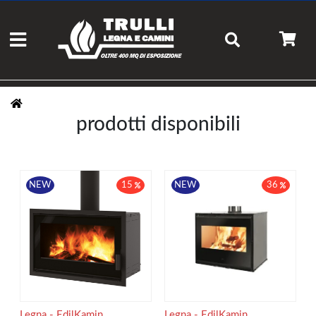
prodotti disponibili
NEW
15
NEW
36
Legna - EdilKamin
Legna - EdilKamin