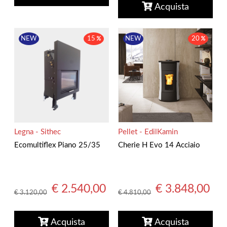
Acquista
NEW
15
NEW
20
Legna - Sithec
Pellet - EdilKamin
Ecomultiflex Piano 25/35
Cherie H Evo 14 Acciaio
€ 2.540,00
€ 3.848,00
€ 3.120,00
€ 4.810,00
Acquista
Acquista