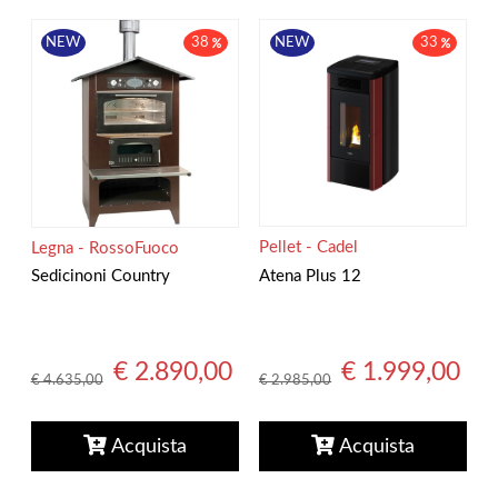
NEW
33
NEW
38
Pellet - Cadel
Legna - RossoFuoco
Atena Plus 12
Sedicinoni Country
€ 1.999,00
€ 2.890,00
€ 2.985,00
€ 4.635,00
Acquista
Acquista