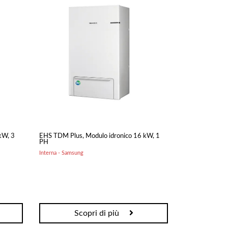
Accessori per Forni e
Fotovoltaico
Modulo Fotovoltaico
Bbq
Kit Fotovoltaico
Inverter
Accessori
Centrali Termiche
Legna
kW, 3
Prodotti Pulizia
EHS TDM Plus, Modulo idronico 16 kW, 1
PH
Diavolina Fuoco
Interna - Samsung
Scopri di più