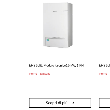
Gasolio
Pannelli
Ricambi
Pellet
Solari/Bollitori/Puffer
MCZ
Circolazione naturale
Circolazione forzata
Bollitori e Puffer
Fumisteria
Rivestimenti per camini
Protezione Tetto
Rivestimenti su misura
Tubi Coibentati
EHS Split, Modulo idronico16 kW, 1 PH
EHS Spl
Tubi Monoparete
Interna - Samsung
Interna 
Scaldacqua a Gas
Scaldacqua Pompa di
Calore
Scopri di più