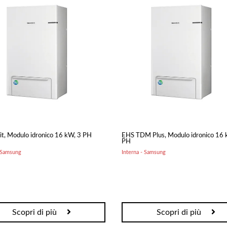
Carbonella e Legna
Elettrico
Arredamento
Accessori Termoidraulici
Alluminio
Kit Idraulici per installazione
Legno
Radiatori
Divani e Poltrone
Cucina da Esterno
Accessori Aria Calda
Pompa di Calore
Bocchette
Esterna
it, Modulo idronico 16 kW, 3 PH
Canalizzazione
Interna
EHS TDM Plus, Modulo idronico 16 
PH
- Samsung
Interna - Samsung
Scopri di più
Scopri di più