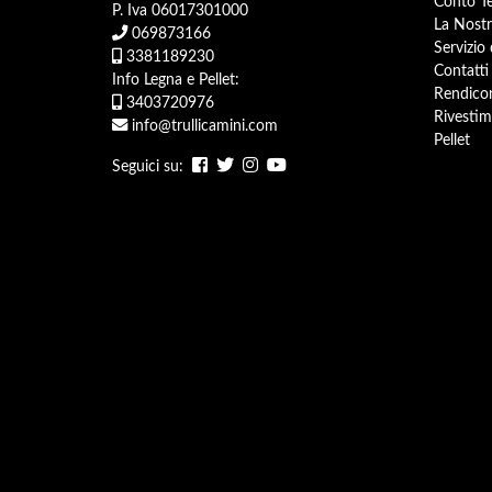
Conto Te
P. Iva 06017301000
La Nostr
069873166
Servizio
3381189230
Contatti
Info Legna e Pellet:
Rendicon
3403720976
Rivestim
info@trullicamini.com
Pellet
Seguici su: