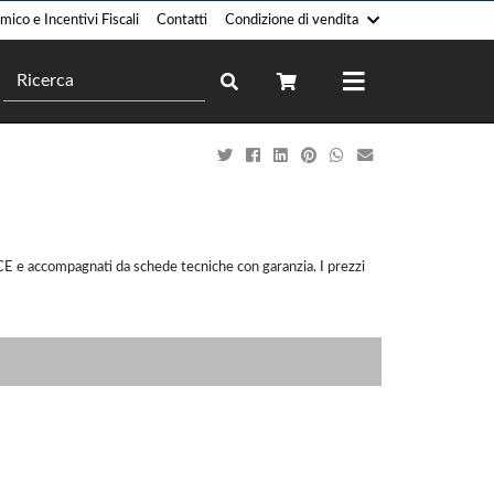
ico e Incentivi Fiscali
Contatti
Condizione di vendita
Camini
Forni
Pellet
Legna
Legna
Gas
Gas
Elettrico
Policombustibile
Professionale
i CE e accompagnati da schede tecniche con garanzia. I prezzi
Legna-Pellet
Ibrido
Elettrico
Bioetanolo
Termocucina
Climatizzatori
Legna
Monosplit
Gas
Multisplit