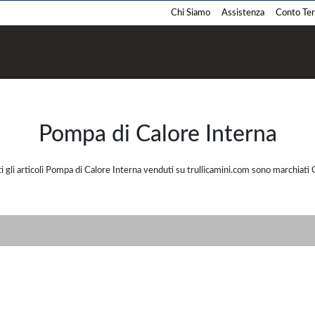
Chi Siamo
Assistenza
Conto Term
Termostufe
Termocamini
Pellet
Pellet
Pompa di Calore Interna
Legna
Legna
Policombustibile
Policombustibile
tti gli articoli Pompa di Calore Interna venduti su trullicamini.com sono marchiat
Barbecue
Cucina
Pellet
Pellet
Legna
Legna
Gas
Gas
Carbone