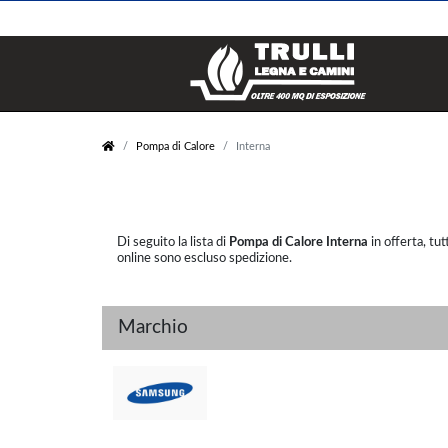
Legna e Pellets
Stufe
Pompa di Calore
Interna
Legna
Pellet
Carbone
Legna
Pellet
Policombustibile
Elettrico
Di seguito la lista di
Pompa di Calore Interna
in offerta, tu
Bioetanolo
online sono escluso spedizione.
Marchio
Inserti
Caldaie
Pellet
Pellet
Legna
Legna
Gas
Policombustibile