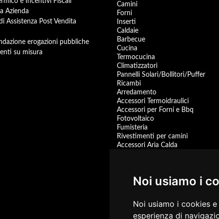
rmico e Incentivi Fiscali
Camini
a Azienda
Forni
 di Assistenza Post Vendita
Inserti
Caldaie
Barbecue
dazione erogazioni pubbliche
Cucina
enti su misura
Termocucina
Climatizzatori
Pannelli Solari/Bollitori/Puffer
Ricambi
Arredamento
Accessori Termoidraulici
Accessori per Forni e Bbq
Fotovoltaico
Fumisteria
Rivestimenti per camini
Accessori Aria Calda
Pompa di Calore
Accessori
Centrali Termiche
Noi usiamo i c
Scaldacqua a Gas
Scaldacqua Pompa di Calore
Promozioni
Noi usiamo i cookies e 
prodotti disponibili
esperienza di navigazio