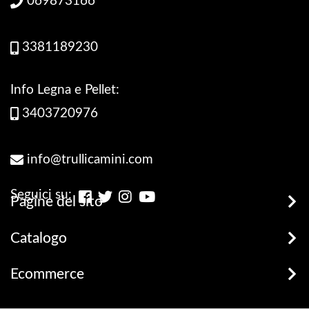
069873166
3381189230
Info Legna e Pellet:
3403720976
info@trullicamini.com
Seguici su:
Pagine del sito
Stufe, Termostufe e Caldaie
Catalogo
Promozioni
Legna e Pellets
Ecommerce
prodotti disponibili
Stufe
Terms and Privacy