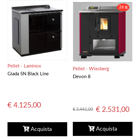
26
Pellet - Laminox
Pellet - Wiesberg
Giada SN Black Line
Devon 8
€ 4.125,00
€ 2.531,00
€ 3.441,00
Acquista
Acquista