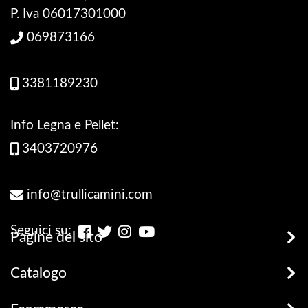
P. Iva 06017301000
069873166
3381189230
Info Legna e Pellet:
3403720976
info@trullicamini.com
Seguici su:
Pagine del sito
Stufe, Termostufe e Caldaie
Catalogo
Promozioni
Legna e Pellets