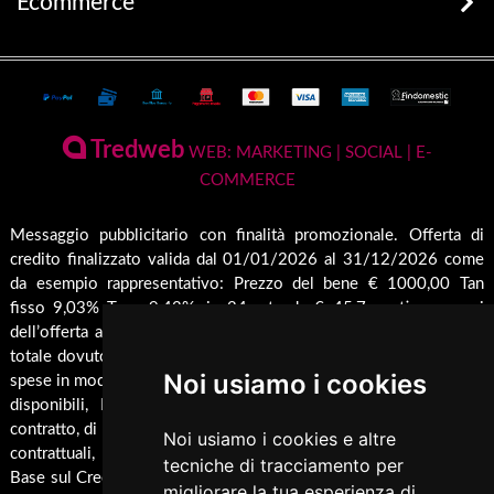
Ecommerce
prodotti disponibili
Stufe
Terms and Privacy
Conto Termico e Incentivi Fiscali
Termostufe
Condizioni generali di vendita
Termocamini
La Nostra Azienda
Pagamenti Disponibili
Tredweb
Camini
WEB: MARKETING | SOCIAL | E-
Servizio di Assistenza Post Vendita
COMMERCE
Guida all'Acquisto
Forni
Contatti
Inserti
Spedizione & Imballaggio
Messaggio pubblicitario con finalità promozionale. Offerta di
Rendicondazione erogazioni pubbliche
credito finalizzato valida dal 01/01/2026 al 31/12/2026 come
Caldaie
Cambio e Restituzione Merci
Rivestimenti su misura
da esempio rappresentativo: Prezzo del bene € 1000,00 Tan
Barbecue
fisso 9,03% Taeg 9,42%, in 24 rate da € 45,7 costi accessori
Pellet
dell’offerta azzerati. Importo totale del credito € 1000. Importo
Cucina
totale dovuto dal Consumatore € 1096,8. Al fine di gestire le tue
Noi usiamo i cookies
spese in modo responsabile e di conoscere eventuali altre offerte
Termocucina
disponibili, Findomestic ti ricorda, prima di sottoscrivere il
Climatizzatori
contratto, di prendere visione di tutte le condizioni economiche e
Noi usiamo i cookies e altre
contrattuali, facendo riferimento alle Informazioni Europee di
Pannelli Solari/Bollitori/Puffer
tecniche di tracciamento per
Base sul Credito ai Consumatori (IEBCC) presso il punto vendita.
migliorare la tua esperienza di