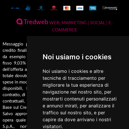
Conto Termico e Incentivi Fiscali
Termostufe
Condizioni generali di vendita
Termocamini
La Nostra Azienda
Pagamenti Disponibili
Tredweb
Camini
WEB: MARKETING | SOCIAL | E-
Servizio di Assistenza Post Vendita
COMMERCE
Guida all'Acquisto
Forni
Contatti
Inserti
Spedizione & Imballaggio
Messaggio pubblicitario con finalità promozionale. Offerta di
Rendicondazione erogazioni pubbliche
credito finalizzato valida dal 01/01/2026 al 31/12/2026 come
Caldaie
Cambio e Restituzione Merci
Noi usiamo i cookies
Rivestimenti su misura
da esempio rappresentativo: Prezzo del bene € 1000,00 Tan
Barbecue
fisso 9,03% Taeg 9,42%, in 24 rate da € 45,7 costi accessori
Pellet
dell’offerta azzerati. Importo totale del credito € 1000. Importo
Noi usiamo i cookies e altre
Cucina
totale dovuto dal Consumatore € 1096,8. Al fine di gestire le tue
tecniche di tracciamento per
spese in modo responsabile e di conoscere eventuali altre offerte
Termocucina
migliorare la tua esperienza di
disponibili, Findomestic ti ricorda, prima di sottoscrivere il
navigazione nel nostro sito, per
Climatizzatori
contratto, di prendere visione di tutte le condizioni economiche e
mostrarti contenuti personalizzati
contrattuali, facendo riferimento alle Informazioni Europee di
Pannelli Solari/Bollitori/Puffer
e annunci mirati, per analizzare il
Base sul Credito ai Consumatori (IEBCC) presso il punto vendita.
traffico sul nostro sito, e per
Ricambi
Salvo approvazione di Findomestic Banca S.p.A.. Trulli Camini
capire da dove arrivano i nostri
opera quale intermediario del credito per Findomestic Banca
Arredamento
visitatori.
S.p.A., non in esclusiva, per maggiori info cliccare