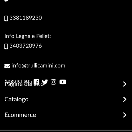
3381189230
Info Legna e Pellet:
3403720976
info@trullicamini.com
Seguici su:
Pagine del sito
Stufe, Termostufe e Caldaie
Catalogo
Promozioni
Legna e Pellets
Ecommerce
prodotti disponibili
Stufe
Terms and Privacy