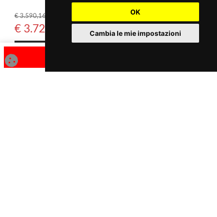
OK
€ 3.254,10
€ 3.590,16
€ 3.400,00
€ 3.723,00
Cambia le mie impostazioni
Acquista
Acquista
MARCHIO
Legna - Girolami
Legna - Girolami
Tc Evo 75 Dx/Sx
Tc Evo 75
€ 3.250,00
€ 2.650,00
€ 3.410,00
€ 2.780,00
Acquista
Acquista