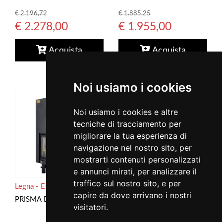
€ 2.196,72
€ 1.885,25
€ 2.278,00
€ 1.955,00
Acquista
Acquista
Noi usiamo i cookies
14
15
Noi usiamo i cookies e altre
tecniche di tracciamento per
migliorare la tua esperienza di
navigazione nel nostro sito, per
mostrarti contenuti personalizzati
e annunci mirati, per analizzare il
traffico sul nostro sito, e per
Legna - Eta Kamini
Legna - Eta Kamini
capire da dove arrivano i nostri
Termocamino PSU 16:9
PRISMA BIFACCIALE
visitatori.