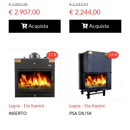
€ 2.163,93
€ 2.803,28
€ 2.244,00
€ 2.907,00
Acquista
Acquista
15
15
Legna - Eta Kamini
Legna - Eta Kamini
INSERTO
PSA DX/SX