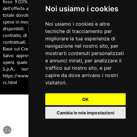
Barbecue
fisso 9,03% Taeg 9,42%, in 24 rate da € 45,7 costi accessori
Noi usiamo i cookies
Pellet
dell’offerta azzerati. Importo totale del credito € 1000. Importo
Cucina
totale dovuto dal Consumatore € 1096,8. Al fine di gestire le tue
spese in modo responsabile e di conoscere eventuali altre offerte
Termocucina
Noi usiamo i cookies e altre
disponibili, Findomestic ti ricorda, prima di sottoscrivere il
tecniche di tracciamento per
Climatizzatori
contratto, di prendere visione di tutte le condizioni economiche e
migliorare la tua esperienza di
contrattuali, facendo riferimento alle Informazioni Europee di
Pannelli Solari/Bollitori/Puffer
navigazione nel nostro sito, per
Base sul Credito ai Consumatori (IEBCC) presso il punto vendita.
mostrarti contenuti personalizzati
Ricambi
Salvo approvazione di Findomestic Banca S.p.A.. Trulli Camini
e annunci mirati, per analizzare il
opera quale intermediario del credito per Findomestic Banca
Arredamento
traffico sul nostro sito, e per
S.p.A., non in esclusiva, per maggiori info cliccare
capire da dove arrivano i nostri
Accessori Termoidraulici
https://www.findomestic.it/landing_page/ecommerce/finanziamen
visitatori.
cc.html
Accessori per Forni e Bbq
Fotovoltaico
OK
Fumisteria
Cambia le mie impostazioni
Rivestimenti per camini
Accessori Aria Calda