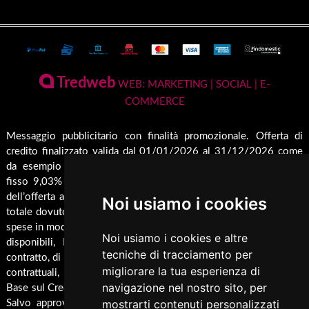
prodotti disponibili
Stufe
Terms and Privacy
Conto Termico e Incentivi Fiscali
Termostufe
Condizioni generali di vendita
Termocamini
La Nostra Azienda
Pagamenti Disponibili
Tredweb
Camini
WEB: MARKETING | SOCIAL | E-
Servizio di Assistenza Post Vendita
COMMERCE
Guida all'Acquisto
Forni
Contatti
Inserti
Spedizione & Imballaggio
Messaggio pubblicitario con finalità promozionale. Offerta di
Rendicondazione erogazioni pubbliche
credito finalizzato valida dal 01/01/2026 al 31/12/2026 come
Caldaie
Cambio e Restituzione Merci
Rivestimenti su misura
da esempio rappresentativo: Prezzo del bene € 1000,00 Tan
Barbecue
fisso 9,03% Taeg 9,42%, in 24 rate da € 45,7 costi accessori
Pellet
dell’offerta azzerati. Importo totale del credito € 1000. Importo
Noi usiamo i cookies
Cucina
totale dovuto dal Consumatore € 1096,8. Al fine di gestire le tue
spese in modo responsabile e di conoscere eventuali altre offerte
Termocucina
Noi usiamo i cookies e altre
disponibili, Findomestic ti ricorda, prima di sottoscrivere il
Climatizzatori
tecniche di tracciamento per
contratto, di prendere visione di tutte le condizioni economiche e
migliorare la tua esperienza di
contrattuali, facendo riferimento alle Informazioni Europee di
Pannelli Solari/Bollitori/Puffer
navigazione nel nostro sito, per
Base sul Credito ai Consumatori (IEBCC) presso il punto vendita.
Ricambi
mostrarti contenuti personalizzati
Salvo approvazione di Findomestic Banca S.p.A.. Trulli Camini