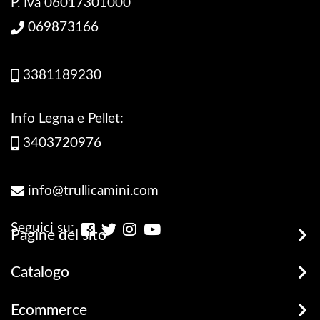
P. Iva 06017301000
069873166
3381189230
Info Legna e Pellet:
3403720976
info@trullicamini.com
Seguici su:
Pagine del sito
Stufe, Termostufe e Caldaie
Catalogo
Promozioni
Legna e Pellets
Ecommerce