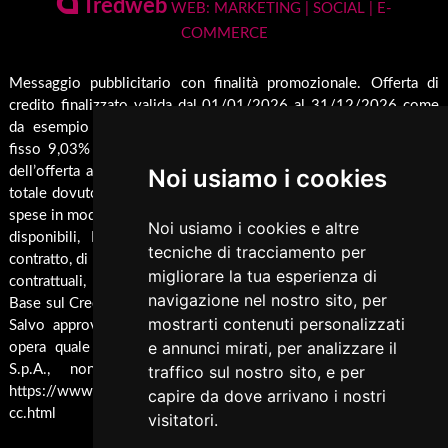
Pagamenti Disponibili
Tredweb
Camini
WEB: MARKETING | SOCIAL | E-
Servizio di Assistenza Post Vendita
COMMERCE
Guida all'Acquisto
Forni
Contatti
Inserti
Spedizione & Imballaggio
Messaggio pubblicitario con finalità promozionale. Offerta di
Rendicondazione erogazioni pubbliche
credito finalizzato valida dal 01/01/2026 al 31/12/2026 come
Caldaie
Cambio e Restituzione Merci
Rivestimenti su misura
da esempio rappresentativo: Prezzo del bene € 1000,00 Tan
Barbecue
fisso 9,03% Taeg 9,42%, in 24 rate da € 45,7 costi accessori
Pellet
dell’offerta azzerati. Importo totale del credito € 1000. Importo
Noi usiamo i cookies
Cucina
totale dovuto dal Consumatore € 1096,8. Al fine di gestire le tue
spese in modo responsabile e di conoscere eventuali altre offerte
Termocucina
Noi usiamo i cookies e altre
disponibili, Findomestic ti ricorda, prima di sottoscrivere il
tecniche di tracciamento per
Climatizzatori
contratto, di prendere visione di tutte le condizioni economiche e
migliorare la tua esperienza di
contrattuali, facendo riferimento alle Informazioni Europee di
Pannelli Solari/Bollitori/Puffer
navigazione nel nostro sito, per
Base sul Credito ai Consumatori (IEBCC) presso il punto vendita.
Ricambi
mostrarti contenuti personalizzati
Salvo approvazione di Findomestic Banca S.p.A.. Trulli Camini
e annunci mirati, per analizzare il
opera quale intermediario del credito per Findomestic Banca
Arredamento
traffico sul nostro sito, e per
S.p.A., non in esclusiva, per maggiori info cliccare
Accessori Termoidraulici
https://www.findomestic.it/landing_page/ecommerce/finanziamen
capire da dove arrivano i nostri
cc.html
visitatori.
Accessori per Forni e Bbq