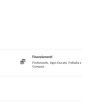
Accessori per Forni e
Fotovoltaico
Modulo Fotovoltaico
Bbq
Kit Fotovoltaico
Inverter
Accessori
Centrali Termiche
Finanziamenti
Legna
Findomestic, Agos Ducato, Fiditalia e
Compass
Prodotti Pulizia
Diavolina Fuoco