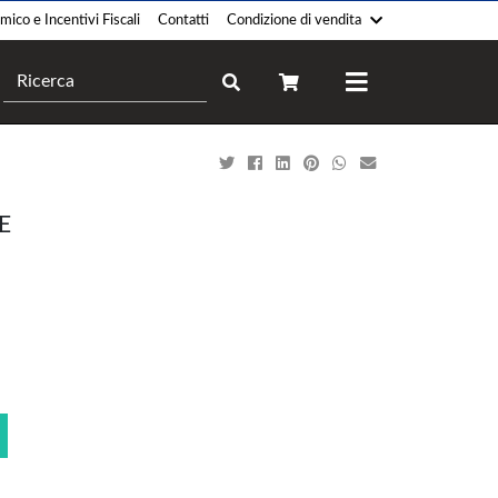
ico e Incentivi Fiscali
Contatti
Condizione di vendita
Camini
Forni
Pellet
Legna
Legna
Gas
E
Gas
Elettrico
Policombustibile
Professionale
Legna-Pellet
Ibrido
Elettrico
Bioetanolo
Termocucina
Climatizzatori
Legna
Monosplit
Gas
Multisplit