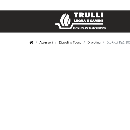
Legna e Pellets
Stufe
Accessori
Diavolina Fuoco
Diavolina
EcoRicci Kg1 10
Legna
Pellet
Carbone
Legna
Pellet
Policombustibile
Elettrico
Bioetanolo
Inserti
Caldaie
Pellet
Pellet
Legna
Legna
Gas
Policombustibile