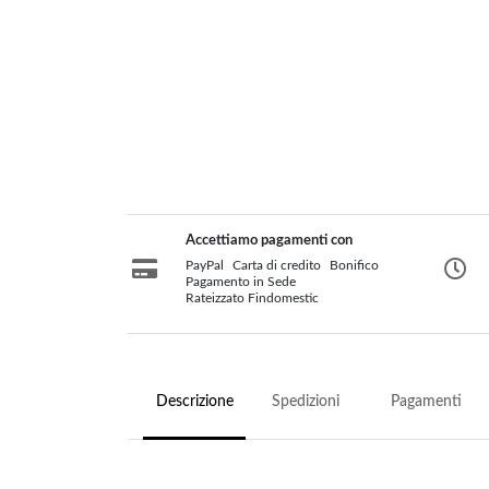
Gasolio
Pannelli
Ricambi
Pellet
Solari/Bollitori/Puffer
MCZ
Circolazione naturale
Circolazione forzata
Bollitori e Puffer
Fumisteria
Rivestimenti per camini
Accettiamo pagamenti con
PayPal
Carta di credito
Bonifico
Protezione Tetto
Rivestimenti su misura
Pagamento in Sede
Tubi Coibentati
Rateizzato Findomestic
Tubi Monoparete
Scaldacqua a Gas
Scaldacqua Pompa di
Calore
Descrizione
Spedizioni
Pagamenti