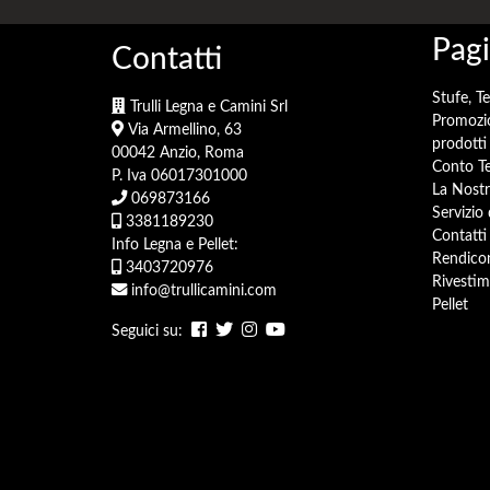
Pagi
Contatti
Stufe, T
Trulli Legna e Camini Srl
Promozi
Via Armellino, 63
prodotti 
00042 Anzio, Roma
Conto Te
P. Iva 06017301000
La Nostr
069873166
Servizio
3381189230
Contatti
Info Legna e Pellet:
Rendicon
3403720976
Rivestim
info@trullicamini.com
Pellet
Seguici su: