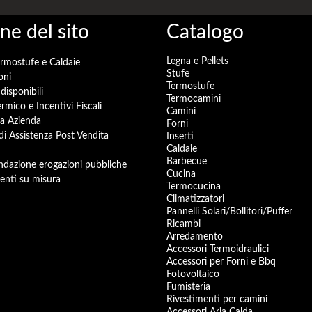
ne del sito
Catalogo
Legna e Pellets
ermostufe e Caldaie
Stufe
oni
Termostufe
disponibili
Termocamini
rmico e Incentivi Fiscali
Camini
a Azienda
Forni
 di Assistenza Post Vendita
Inserti
Caldaie
Barbecue
dazione erogazioni pubbliche
Cucina
enti su misura
Termocucina
Climatizzatori
Pannelli Solari/Bollitori/Puffer
Ricambi
Arredamento
Accessori Termoidraulici
Accessori per Forni e Bbq
Fotovoltaico
Fumisteria
Rivestimenti per camini
Accessori Aria Calda