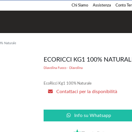
Chi Siamo
Assistenza
Conto Term
Termostufe
Termocamini
0% Naturale
Pellet
Pellet
Legna
Legna
ECORICCI KG1 100% NATURAL
Policombustibile
Policombustibile
Diavolina Fuoco - Diavolina
EcoRicci Kg1 100% Naturale
Contattaci per la disponibilità
Barbecue
Cucina
Pellet
Pellet
Info su Whatsapp
Legna
Legna
Gas
Gas
Carbone