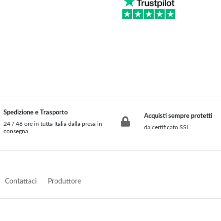
Carbonella e Legna
Elettrico
Arredamento
Accessori Termoidraulici
Alluminio
Kit Idraulici per installazione
Legno
Radiatori
Divani e Poltrone
Cucina da Esterno
Accessori Aria Calda
Pompa di Calore
Spedizione e Trasporto
Acquisti sempre protetti
Bocchette
Esterna
24 / 48 ore in tutta Italia dalla presa in
da certificato SSL
consegna
Canalizzazione
Interna
Contattaci
Produttore