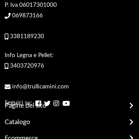
P. Iva 06017301000
069873166
3381189230
Info Legna e Pellet:
3403720976
info@trullicamini.com
Seguici su:
Pagine del sito
Stufe, Termostufe e Caldaie
Catalogo
Promozioni
Legna e Pellets
Ecommerce