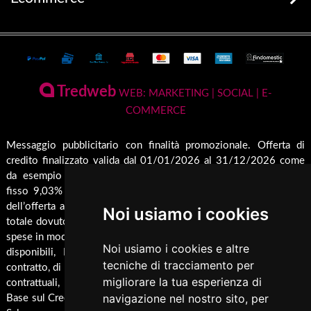
prodotti disponibili
Stufe
Terms and Privacy
Conto Termico e Incentivi Fiscali
Termostufe
Condizioni generali di vendita
Termocamini
La Nostra Azienda
Pagamenti Disponibili
Tredweb
Camini
WEB: MARKETING | SOCIAL | E-
Servizio di Assistenza Post Vendita
COMMERCE
Guida all'Acquisto
Forni
Contatti
Inserti
Spedizione & Imballaggio
Messaggio pubblicitario con finalità promozionale. Offerta di
Rendicondazione erogazioni pubbliche
credito finalizzato valida dal 01/01/2026 al 31/12/2026 come
Caldaie
Cambio e Restituzione Merci
Rivestimenti su misura
da esempio rappresentativo: Prezzo del bene € 1000,00 Tan
Barbecue
fisso 9,03% Taeg 9,42%, in 24 rate da € 45,7 costi accessori
Pellet
dell’offerta azzerati. Importo totale del credito € 1000. Importo
Noi usiamo i cookies
Cucina
totale dovuto dal Consumatore € 1096,8. Al fine di gestire le tue
spese in modo responsabile e di conoscere eventuali altre offerte
Termocucina
Noi usiamo i cookies e altre
disponibili, Findomestic ti ricorda, prima di sottoscrivere il
Climatizzatori
tecniche di tracciamento per
contratto, di prendere visione di tutte le condizioni economiche e
migliorare la tua esperienza di
contrattuali, facendo riferimento alle Informazioni Europee di
Pannelli Solari/Bollitori/Puffer
navigazione nel nostro sito, per
Base sul Credito ai Consumatori (IEBCC) presso il punto vendita.