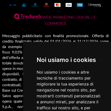
Condizioni generali di vendita
Termocamini
La Nostra Azienda
Pagamenti Disponibili
Tredweb
Camini
WEB: MARKETING | SOCIAL | E-
Servizio di Assistenza Post Vendita
COMMERCE
Guida all'Acquisto
Forni
Contatti
Inserti
Spedizione & Imballaggio
Messaggio pubblicitario con finalità promozionale. Offerta di
Rendicondazione erogazioni pubbliche
credito finalizzato valida dal 01/01/2026 al 31/12/2026 come
Caldaie
Cambio e Restituzione Merci
Rivestimenti su misura
da esempio rappresentativo: Prezzo del bene € 1000,00 Tan
Barbecue
fisso 9,03% Taeg 9,42%, in 24 rate da € 45,7 costi accessori
Pellet
dell’offerta azzerati. Importo totale del credito € 1000. Importo
Noi usiamo i cookies
Cucina
totale dovuto dal Consumatore € 1096,8. Al fine di gestire le tue
spese in modo responsabile e di conoscere eventuali altre offerte
Termocucina
Noi usiamo i cookies e altre
disponibili, Findomestic ti ricorda, prima di sottoscrivere il
tecniche di tracciamento per
Climatizzatori
contratto, di prendere visione di tutte le condizioni economiche e
migliorare la tua esperienza di
contrattuali, facendo riferimento alle Informazioni Europee di
Pannelli Solari/Bollitori/Puffer
navigazione nel nostro sito, per
Base sul Credito ai Consumatori (IEBCC) presso il punto vendita.
Ricambi
mostrarti contenuti personalizzati
Salvo approvazione di Findomestic Banca S.p.A.. Trulli Camini
e annunci mirati, per analizzare il
opera quale intermediario del credito per Findomestic Banca
Arredamento
S.p.A., non in esclusiva, per maggiori info cliccare
traffico sul nostro sito, e per