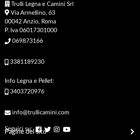
Trulli Legna e Camini Srl
Via Armellino, 63
00042 Anzio, Roma
P. Iva 06017301000
069873166
3381189230
Info Legna e Pellet:
3403720976
info@trullicamini.com
Seguici su:
Pagine del sito