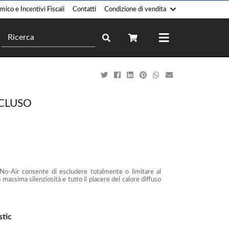
ico e Incentivi Fiscali
Contatti
Condizione di vendita
Camini
Forni
Pellet
Legna
Legna
Gas
NCLUSO
Gas
Elettrico
Policombustibile
Professionale
Legna-Pellet
Ibrido
Elettrico
Bioetanolo
-Air consente di escludere totalmente o limitare al
Termocucina
Climatizzatori
massima silenziosità e tutto il piacere del calore diffuso
Legna
Monosplit
Gas
Multisplit
stic