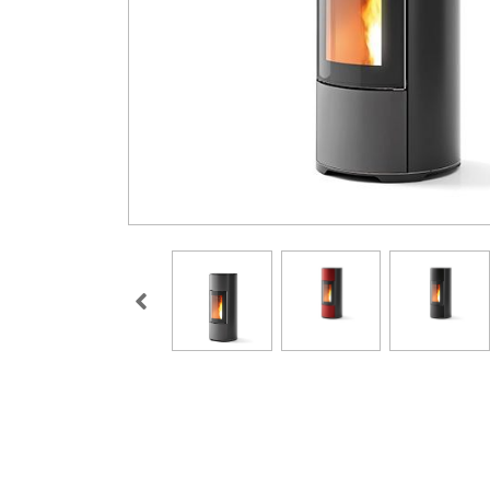
Gasolio
Pannelli
Ricambi
Pellet
Solari/Bollitori/Puffer
MCZ
Circolazione naturale
Circolazione forzata
Bollitori e Puffer
Fumisteria
Rivestimenti per camini
Protezione Tetto
Rivestimenti su misura
Tubi Coibentati
Tubi Monoparete
Scaldacqua a Gas
Scaldacqua Pompa di
Calore