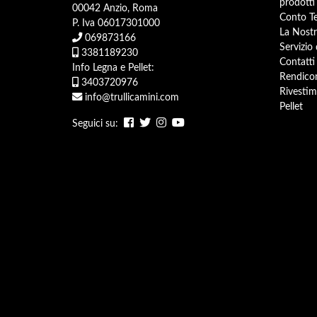
prodotti 
00042 Anzio, Roma
Conto Te
P. Iva 06017301000
La Nostr
069873166
Servizio
3381189230
Contatti
Info Legna e Pellet:
Rendicon
3403720976
Rivestim
info@trullicamini.com
Pellet
Seguici su: