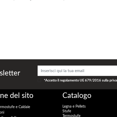
sletter
*Accetto il
regolamento UE 679/2016
sulla priv
ne del sito
Catalogo
Legna e Pellets
ermostufe e Caldaie
Stufe
oni
Termostufe