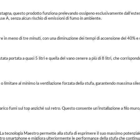
tagna, questo prodotto funziona prelevando ossigeno esclusivamente dall’este
sse A, senza alcun rischio di emissioni di fumo in ambiente.
e in meno di tre minuti, con una diminuzione dei tempi di accensione del 40% e u
tata portata a quasi 5 litri e quella del vano cenere a più di 8 litri, che corrispo
limitare al minimo la ventilazione forzata della stufa, garantendo massima silenzio
rico fumi sul top anziché sul retro. Questo consente un’installazione a filo muro,
a tecnologia Maestro permette alla stufa di esprimere il suo massimo potenziale, 
stro smartphone e migliora ulteriormente le performance della stufa che continu