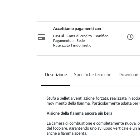
Accettiamo pagamenti con
PayPal
Carta di credito
Bonifico
Pagamento in Sede
Rateizzato Findomestic
Descrizione
Specifiche tecniche
Download
Stufa a pellet a ventilazione forzata, realizzata in ac
movimento della fiamma. Particolarmente adatta per u
Visione della fiamma ancora più bella
La camera di combustione è completamente nuova, più 
del focolare, garantendo uno sviluppo verticale e un 
anche a fiamma spenta.