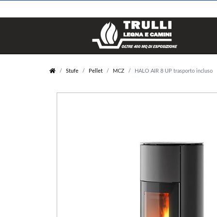
Legna e Pellets
Stufe
Stufe
Pellet
MCZ
HALO AIR 8 UP trasporto incluso
Legna
Pellet
Carbone
Legna
Pellet
Policombustibile
Elettrico
Bioetanolo
Inserti
Caldaie
Pellet
Pellet
Legna
Legna
Gas
Policombustibile