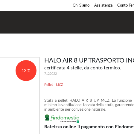
Chi Siamo
Assistenza
Conto Term
Termostufe
Termocamini
Pellet
Pellet
Legna
Legna
HALO AIR 8 UP TRASPORTO I
Policombustibile
Policombustibile
certificata 4 stelle, da conto termico.
12
7122022
Pellet - MCZ
Stufa a pellet HALO AIR 8 UP MCZ, La funzione No
Barbecue
Cucina
minimo la ventilazione forzata della stufa, garantendo 
in ambiente per convezione naturale.
Pellet
Pellet
Legna
Legna
Gas
Gas
Rateizza online il pagamento con Findome
Carbone