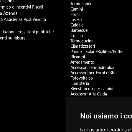
disponibili
Termocamini
rmico e Incentivi Fiscali
Camini
a Azienda
Forni
 di Assistenza Post Vendita
Inserti
Caldaie
Barbecue
dazione erogazioni pubbliche
Cucina
enti su misura
Termocucina
Climatizzatori
Pannelli Solari/Bollitori/Puffer
Ricambi
Arredamento
Accessori Termoidraulici
Accessori per Forni e Bbq
Fotovoltaico
Fumisteria
Rivestimenti per camini
Accessori Aria Calda
Pompa di Calore
Accessori
Centrali Termiche
Noi usiamo i c
Scaldacqua a Gas
Scaldacqua Pompa di Calore
Promozioni
Noi usiamo i cookies e 
prodotti disponibili