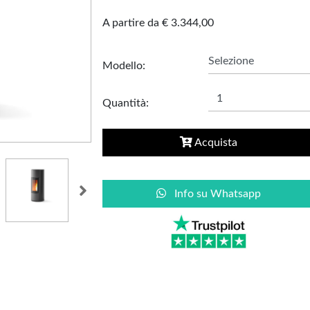
Carbonella e Legna
A partire da € 3.344,00
Elettrico
Arredamento
Accessori Termoidraulici
Modello:
Alluminio
Kit Idraulici per installazione
Legno
Radiatori
Divani e Poltrone
Quantità:
Cucina da Esterno
Acquista
Accessori Aria Calda
Pompa di Calore
Bocchette
Esterna
Canalizzazione
Interna
Info su Whatsapp