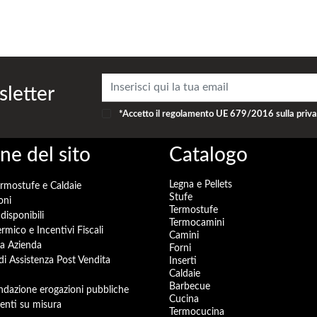
sletter
*Accetto il
regolamento UE 679/2016
sulla priv
ne del sito
Catalogo
Legna e Pellets
ermostufe e Caldaie
Stufe
oni
Termostufe
disponibili
Termocamini
rmico e Incentivi Fiscali
Camini
a Azienda
Forni
 di Assistenza Post Vendita
Inserti
Caldaie
Barbecue
dazione erogazioni pubbliche
Cucina
enti su misura
Termocucina