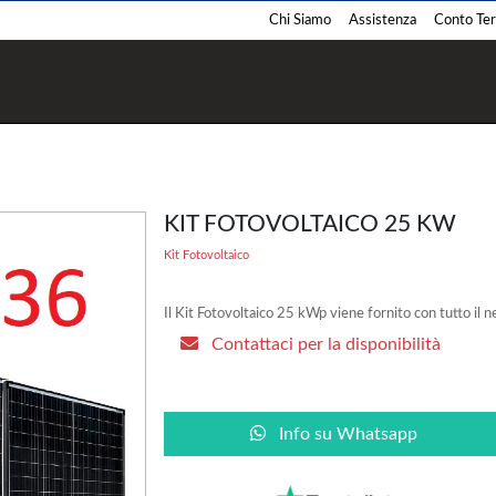
Chi Siamo
Assistenza
Conto Term
Termostufe
Termocamini
Pellet
Pellet
Legna
Legna
KIT FOTOVOLTAICO 25 KW
Policombustibile
Policombustibile
Kit Fotovoltaico
Il Kit Fotovoltaico 25 kWp viene fornito con tutto il n
Contattaci per la disponibilità
Barbecue
Cucina
Pellet
Pellet
Info su Whatsapp
Legna
Legna
Gas
Gas
Carbone