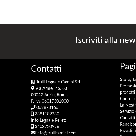
Iscriviti alla new
Pagi
Contatti
Stufe, T
Trulli Legna e Camini Srl
Promozi
Via Armellino, 63
prodotti 
00042 Anzio, Roma
Conto Te
P. Iva 06017301000
La Nostr
069873166
Servizio
3381189230
Contatti
Info Legna e Pellet:
Rendicon
3403720976
Rivestim
info@trullicamini.com