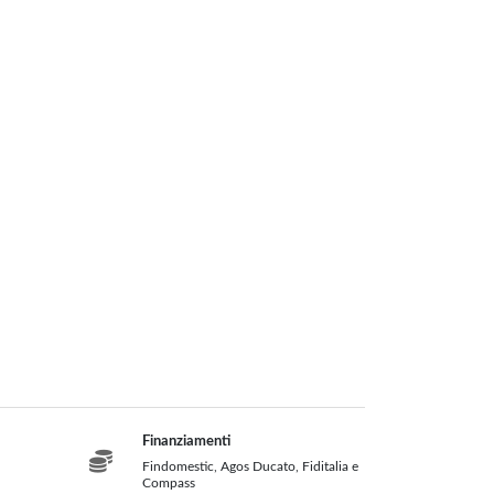
Accessori per Forni e
Fotovoltaico
Modulo Fotovoltaico
Bbq
Kit Fotovoltaico
Inverter
Accessori
Centrali Termiche
Legna
Prodotti Pulizia
Diavolina Fuoco
Finanziamenti
Findomestic, Agos Ducato, Fiditalia e
Compass