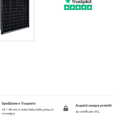
Carbonella e Legna
Elettrico
Arredamento
Accessori Termoidraulici
Alluminio
Kit Idraulici per installazione
Legno
Radiatori
Divani e Poltrone
Cucina da Esterno
Accessori Aria Calda
Pompa di Calore
Bocchette
Esterna
Canalizzazione
Interna
Spedizione e Trasporto
Acquisti sempre protetti
24 / 48 ore in tutta Italia dalla presa in
da certificato SSL
consegna