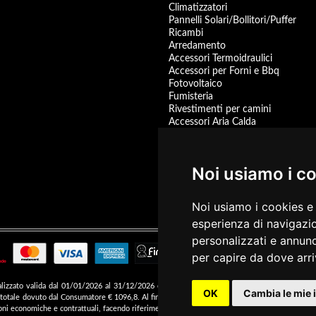
Climatizzatori
Pannelli Solari/Bollitori/Puffer
Ricambi
Arredamento
Accessori Termoidraulici
Accessori per Forni e Bbq
Fotovoltaico
Fumisteria
Rivestimenti per camini
Accessori Aria Calda
Pompa di Calore
Accessori
Centrali Termiche
Noi usiamo i c
Scaldacqua a Gas
Scaldacqua Pompa di Calore
Promozioni
Noi usiamo i cookies e 
prodotti disponibili
esperienza di navigazio
personalizzati e annunci
T
per capire da dove arriv
finalizzato valida dal 01/01/2026 al 31/12/2026 come da esempio rappresentativo: Prezzo de
OK
Cambia le mie 
o totale dovuto dal Consumatore € 1096,8. Al fine di gestire le tue spese in modo responsabile 
zioni economiche e contrattuali, facendo riferimento alle Informazioni Europee di Base sul Cr