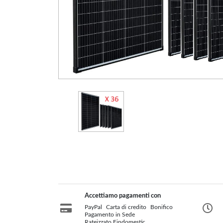
Gasolio
Pannelli
Ricambi
Pellet
Solari/Bollitori/Puffer
MCZ
Circolazione naturale
Circolazione forzata
Bollitori e Puffer
Fumisteria
Rivestimenti per camini
Protezione Tetto
Rivestimenti su misura
Tubi Coibentati
Tubi Monoparete
Scaldacqua a Gas
Scaldacqua Pompa di
Calore
Accettiamo pagamenti con
PayPal
Carta di credito
Bonifico
Pagamento in Sede
Rateizzato Findomestic