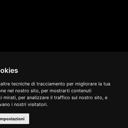
ookies
altre tecniche di tracciamento per migliorare la tua
ne nel nostro sito, per mostrarti contenuti
 mirati, per analizzare il traffico sul nostro sito, e
redweb
WEB: MARKETING | SOCIAL | E-COMMERCE
ano i nostri visitatori.
l bene € 1000,00 Tan fisso 9,03% Taeg 9,42%, in 24 rate da € 45,7 costi
impostazioni
e di conoscere eventuali altre offerte disponibili, Findomestic ti ricorda,
edito ai Consumatori (IEBCC) presso il punto vendita. Salvo approvazione di