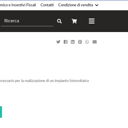
ico e Incentivi Fiscali
Contatti
Condizione di vendita
Camini
Forni
Pellet
Legna
Legna
Gas
Gas
Elettrico
Policombustibile
Professionale
Legna-Pellet
Ibrido
Elettrico
ecessario per la realizzazione di un impianto fotovoltaico
Bioetanolo
Termocucina
Climatizzatori
Legna
Monosplit
Gas
Multisplit