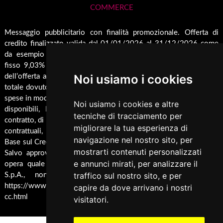
COMMERCE
Guida all'Acquisto
Forni
Contatti
Inserti
Spedizione & Imballaggio
Messaggio pubblicitario con finalità promozionale. Offerta di
Rendicondazione erogazioni pubbliche
credito finalizzato valida dal 01/01/2026 al 31/12/2026 come
Caldaie
Cambio e Restituzione Merci
Rivestimenti su misura
da esempio rappresentativo: Prezzo del bene € 1000,00 Tan
Barbecue
fisso 9,03% Taeg 9,42%, in 24 rate da € 45,7 costi accessori
Pellet
Noi usiamo i cookies
dell’offerta azzerati. Importo totale del credito € 1000. Importo
Cucina
totale dovuto dal Consumatore € 1096,8. Al fine di gestire le tue
spese in modo responsabile e di conoscere eventuali altre offerte
Termocucina
Noi usiamo i cookies e altre
disponibili, Findomestic ti ricorda, prima di sottoscrivere il
tecniche di tracciamento per
Climatizzatori
contratto, di prendere visione di tutte le condizioni economiche e
migliorare la tua esperienza di
contrattuali, facendo riferimento alle Informazioni Europee di
Pannelli Solari/Bollitori/Puffer
navigazione nel nostro sito, per
Base sul Credito ai Consumatori (IEBCC) presso il punto vendita.
mostrarti contenuti personalizzati
Ricambi
Salvo approvazione di Findomestic Banca S.p.A.. Trulli Camini
e annunci mirati, per analizzare il
opera quale intermediario del credito per Findomestic Banca
Arredamento
traffico sul nostro sito, e per
S.p.A., non in esclusiva, per maggiori info cliccare
Accessori Termoidraulici
https://www.findomestic.it/landing_page/ecommerce/finanziamen
capire da dove arrivano i nostri
cc.html
visitatori.
Accessori per Forni e Bbq
Fotovoltaico