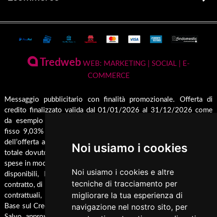
prodotti disponibili
Stufe
Terms and Privacy
Conto Termico e Incentivi Fiscali
Termostufe
Condizioni generali di vendita
Termocamini
La Nostra Azienda
Pagamenti Disponibili
Tredweb
Camini
WEB: MARKETING | SOCIAL | E-
Servizio di Assistenza Post Vendita
COMMERCE
Guida all'Acquisto
Forni
Contatti
Inserti
Spedizione & Imballaggio
Messaggio pubblicitario con finalità promozionale. Offerta di
Rendicondazione erogazioni pubbliche
credito finalizzato valida dal 01/01/2026 al 31/12/2026 come
Caldaie
Cambio e Restituzione Merci
Rivestimenti su misura
da esempio rappresentativo: Prezzo del bene € 1000,00 Tan
Barbecue
fisso 9,03% Taeg 9,42%, in 24 rate da € 45,7 costi accessori
Pellet
dell’offerta azzerati. Importo totale del credito € 1000. Importo
Noi usiamo i cookies
Cucina
totale dovuto dal Consumatore € 1096,8. Al fine di gestire le tue
spese in modo responsabile e di conoscere eventuali altre offerte
Termocucina
Noi usiamo i cookies e altre
disponibili, Findomestic ti ricorda, prima di sottoscrivere il
Climatizzatori
tecniche di tracciamento per
contratto, di prendere visione di tutte le condizioni economiche e
migliorare la tua esperienza di
contrattuali, facendo riferimento alle Informazioni Europee di
Pannelli Solari/Bollitori/Puffer
navigazione nel nostro sito, per
Base sul Credito ai Consumatori (IEBCC) presso il punto vendita.
Ricambi
Salvo approvazione di Findomestic Banca S.p.A.. Trulli Camini