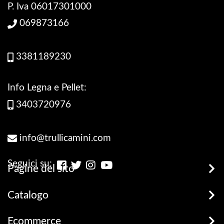
P. Iva 06017301000
069873166
3381189230
Info Legna e Pellet:
3403720976
info@trullicamini.com
Seguici su:
Pagine del sito
Stufe, Termostufe e Caldaie
Catalogo
Promozioni
Legna e Pellets
Ecommerce