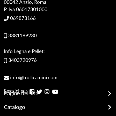
00042 Anzio, Roma
P. Iva 06017301000
069873166
3381189230
Info Legna e Pellet:
3403720976
info@trullicamini.com
Seguici su:
Pagine del sito
Stufe, Termostufe e Caldaie
Catalogo