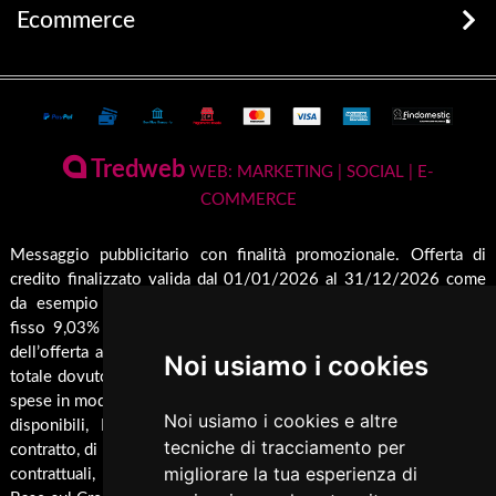
Promozioni
Legna e Pellets
Ecommerce
prodotti disponibili
Stufe
Terms and Privacy
Conto Termico e Incentivi Fiscali
Termostufe
Condizioni generali di vendita
Termocamini
La Nostra Azienda
Pagamenti Disponibili
Tredweb
Camini
WEB: MARKETING | SOCIAL | E-
Servizio di Assistenza Post Vendita
COMMERCE
Guida all'Acquisto
Forni
Contatti
Inserti
Spedizione & Imballaggio
Messaggio pubblicitario con finalità promozionale. Offerta di
Rendicondazione erogazioni pubbliche
credito finalizzato valida dal 01/01/2026 al 31/12/2026 come
Caldaie
Cambio e Restituzione Merci
Rivestimenti su misura
da esempio rappresentativo: Prezzo del bene € 1000,00 Tan
Barbecue
fisso 9,03% Taeg 9,42%, in 24 rate da € 45,7 costi accessori
Pellet
dell’offerta azzerati. Importo totale del credito € 1000. Importo
Noi usiamo i cookies
Cucina
totale dovuto dal Consumatore € 1096,8. Al fine di gestire le tue
spese in modo responsabile e di conoscere eventuali altre offerte
Termocucina
Noi usiamo i cookies e altre
disponibili, Findomestic ti ricorda, prima di sottoscrivere il
Climatizzatori
tecniche di tracciamento per
contratto, di prendere visione di tutte le condizioni economiche e
migliorare la tua esperienza di
contrattuali, facendo riferimento alle Informazioni Europee di
Pannelli Solari/Bollitori/Puffer