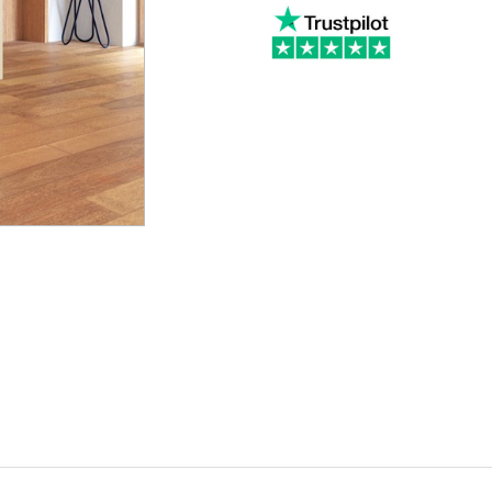
Carbonella e Legna
Elettrico
Arredamento
Accessori Termoidraulici
Alluminio
Kit Idraulici per installazione
Legno
Radiatori
Divani e Poltrone
Cucina da Esterno
Accessori Aria Calda
Pompa di Calore
Bocchette
Esterna
Canalizzazione
Interna