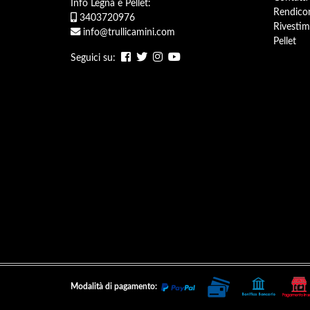
Info Legna e Pellet:
Rendicon
3403720976
Rivestim
info@trullicamini.com
Pellet
Seguici su:
Modalità di pagamento: