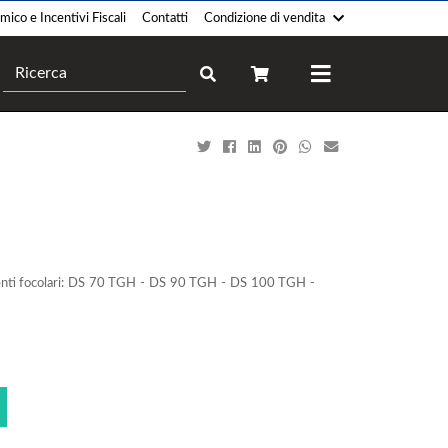
ico e Incentivi Fiscali
Contatti
Condizione di vendita
Camini
Forni
Pellet
Legna
Legna
Gas
Gas
Elettrico
Policombustibile
Professionale
Legna-Pellet
Ibrido
Elettrico
uenti focolari: DS 70 TGH - DS 90 TGH - DS 100 TGH -
Bioetanolo
Termocucina
Climatizzatori
Legna
Monosplit
Gas
Multisplit