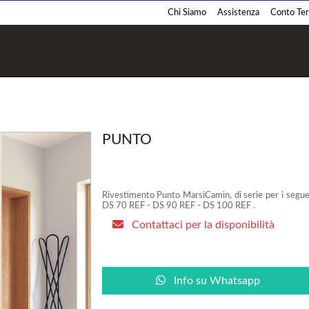
Chi Siamo
Assistenza
Conto Term
Termostufe
Termocamini
Pellet
Pellet
Legna
Legna
PUNTO
Policombustibile
Policombustibile
Rivestimento Punto MarsiCamin, di serie per i seg
DS 70 REF - DS 90 REF - DS 100 REF .
Contattaci per la disponibilità
Barbecue
Cucina
Pellet
Pellet
Legna
Legna
Info su Whatsapp
Gas
Gas
Carbone