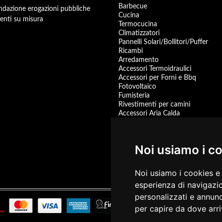
Barbecue
dazione erogazioni pubbliche
Cucina
enti su misura
Termocucina
Climatizzatori
Pannelli Solari/Bollitori/Puffer
Ricambi
Arredamento
Accessori Termoidraulici
Accessori per Forni e Bbq
Fotovoltaico
Fumisteria
Rivestimenti per camini
Accessori Aria Calda
Pompa di Calore
Accessori
Centrali Termiche
Noi usiamo i c
Scaldacqua a Gas
Scaldacqua Pompa di Calore
Promozioni
Noi usiamo i cookies e 
prodotti disponibili
esperienza di navigazio
personalizzati e annunci
T
per capire da dove arriv