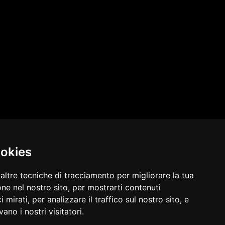
ookies
altre tecniche di tracciamento per migliorare la tua
ne nel nostro sito, per mostrarti contenuti
 mirati, per analizzare il traffico sul nostro sito, e
redweb
WEB: MARKETING | SOCIAL | E-COMMERCE
ano i nostri visitatori.