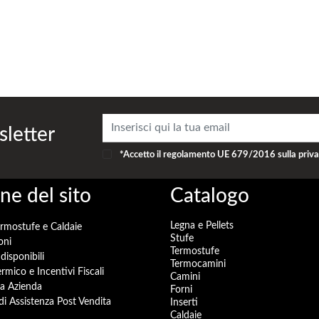
sletter
*Accetto il
regolamento UE 679/2016
sulla priv
ne del sito
Catalogo
Legna e Pellets
ermostufe e Caldaie
Stufe
oni
Termostufe
disponibili
Termocamini
rmico e Incentivi Fiscali
Camini
a Azienda
Forni
 di Assistenza Post Vendita
Inserti
Caldaie