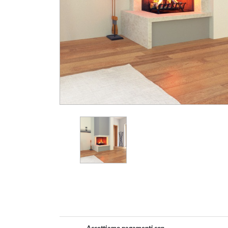
Gasolio
Pannelli
Ricambi
Pellet
Solari/Bollitori/Puffer
MCZ
Circolazione naturale
Circolazione forzata
Bollitori e Puffer
Fumisteria
Rivestimenti per camini
Protezione Tetto
Rivestimenti su misura
Tubi Coibentati
Tubi Monoparete
Scaldacqua a Gas
Scaldacqua Pompa di
Calore