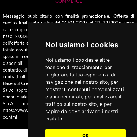
COMMERCE
Guida all'Acquisto
Forni
Contatti
Inserti
Spedizione & Imballaggio
Messaggio pubblicitario con finalità promozionale. Offerta di
Rendicondazione erogazioni pubbliche
credito finalizzato valida dal 01/01/2026 al 31/12/2026 come
Caldaie
Cambio e Restituzione Merci
Rivestimenti su misura
da esempio rappresentativo: Prezzo del bene € 1000,00 Tan
Barbecue
fisso 9,03% Taeg 9,42%, in 24 rate da € 45,7 costi accessori
Pellet
Noi usiamo i cookies
dell’offerta azzerati. Importo totale del credito € 1000. Importo
Cucina
totale dovuto dal Consumatore € 1096,8. Al fine di gestire le tue
spese in modo responsabile e di conoscere eventuali altre offerte
Termocucina
Noi usiamo i cookies e altre
disponibili, Findomestic ti ricorda, prima di sottoscrivere il
tecniche di tracciamento per
Climatizzatori
contratto, di prendere visione di tutte le condizioni economiche e
migliorare la tua esperienza di
contrattuali, facendo riferimento alle Informazioni Europee di
Pannelli Solari/Bollitori/Puffer
navigazione nel nostro sito, per
Base sul Credito ai Consumatori (IEBCC) presso il punto vendita.
mostrarti contenuti personalizzati
Ricambi
Salvo approvazione di Findomestic Banca S.p.A.. Trulli Camini
e annunci mirati, per analizzare il
opera quale intermediario del credito per Findomestic Banca
Arredamento
traffico sul nostro sito, e per
S.p.A., non in esclusiva, per maggiori info cliccare
Accessori Termoidraulici
capire da dove arrivano i nostri
https://www.findomestic.it/landing_page/ecommerce/finanziamen
cc.html
visitatori.
Accessori per Forni e Bbq
Fotovoltaico
OK