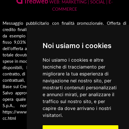
Tredweb
Camini
WEB: MARKETING | SOCIAL | E-
Servizio di Assistenza Post Vendita
COMMERCE
Guida all'Acquisto
Forni
Contatti
Inserti
Spedizione & Imballaggio
Messaggio pubblicitario con finalità promozionale. Offerta di
Rendicondazione erogazioni pubbliche
credito finalizzato valida dal 01/01/2026 al 31/12/2026 come
Caldaie
Cambio e Restituzione Merci
Rivestimenti su misura
da esempio rappresentativo: Prezzo del bene € 1000,00 Tan
Barbecue
fisso 9,03% Taeg 9,42%, in 24 rate da € 45,7 costi accessori
Noi usiamo i cookies
Pellet
dell’offerta azzerati. Importo totale del credito € 1000. Importo
Cucina
totale dovuto dal Consumatore € 1096,8. Al fine di gestire le tue
Noi usiamo i cookies e altre
spese in modo responsabile e di conoscere eventuali altre offerte
Termocucina
tecniche di tracciamento per
disponibili, Findomestic ti ricorda, prima di sottoscrivere il
Climatizzatori
migliorare la tua esperienza di
contratto, di prendere visione di tutte le condizioni economiche e
navigazione nel nostro sito, per
contrattuali, facendo riferimento alle Informazioni Europee di
Pannelli Solari/Bollitori/Puffer
mostrarti contenuti personalizzati
Base sul Credito ai Consumatori (IEBCC) presso il punto vendita.
Ricambi
Salvo approvazione di Findomestic Banca S.p.A.. Trulli Camini
e annunci mirati, per analizzare il
opera quale intermediario del credito per Findomestic Banca
traffico sul nostro sito, e per
Arredamento
S.p.A., non in esclusiva, per maggiori info cliccare
capire da dove arrivano i nostri
Accessori Termoidraulici
https://www.findomestic.it/landing_page/ecommerce/finanziamen
visitatori.
cc.html
Accessori per Forni e Bbq