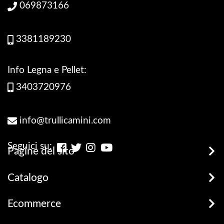
069873166
3381189230
Info Legna e Pellet:
3403720976
info@trullicamini.com
Seguici su:
Pagine del sito
Stufe, Termostufe e Caldaie
Catalogo
Promozioni
Legna e Pellets
Ecommerce
prodotti disponibili
Stufe