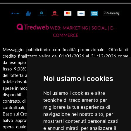
Terms and Privacy
Conto Termico e Incentivi Fiscali
Termostufe
Condizioni generali di vendita
Termocamini
La Nostra Azienda
Pagamenti Disponibili
Tredweb
Camini
WEB: MARKETING | SOCIAL | E-
Servizio di Assistenza Post Vendita
COMMERCE
Guida all'Acquisto
Forni
Contatti
Inserti
Spedizione & Imballaggio
Messaggio pubblicitario con finalità promozionale. Offerta di
Rendicondazione erogazioni pubbliche
credito finalizzato valida dal 01/01/2026 al 31/12/2026 come
Caldaie
Cambio e Restituzione Merci
Rivestimenti su misura
da esempio rappresentativo: Prezzo del bene € 1000,00 Tan
Barbecue
fisso 9,03% Taeg 9,42%, in 24 rate da € 45,7 costi accessori
Pellet
dell’offerta azzerati. Importo totale del credito € 1000. Importo
Noi usiamo i cookies
Cucina
totale dovuto dal Consumatore € 1096,8. Al fine di gestire le tue
spese in modo responsabile e di conoscere eventuali altre offerte
Termocucina
Noi usiamo i cookies e altre
disponibili, Findomestic ti ricorda, prima di sottoscrivere il
Climatizzatori
tecniche di tracciamento per
contratto, di prendere visione di tutte le condizioni economiche e
migliorare la tua esperienza di
contrattuali, facendo riferimento alle Informazioni Europee di
Pannelli Solari/Bollitori/Puffer
navigazione nel nostro sito, per
Base sul Credito ai Consumatori (IEBCC) presso il punto vendita.
Ricambi
mostrarti contenuti personalizzati
Salvo approvazione di Findomestic Banca S.p.A.. Trulli Camini
opera quale intermediario del credito per Findomestic Banca
e annunci mirati, per analizzare il
Arredamento