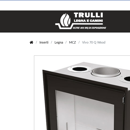
Legna e Pellets
Stufe
Inserti
Legna
MCZ
Vivo 70 Q Wood
Legna
Pellet
Carbone
Legna
Pellet
Policombustibile
Elettrico
Bioetanolo
Inserti
Caldaie
Pellet
Pellet
Legna
Legna
Gas
Policombustibile