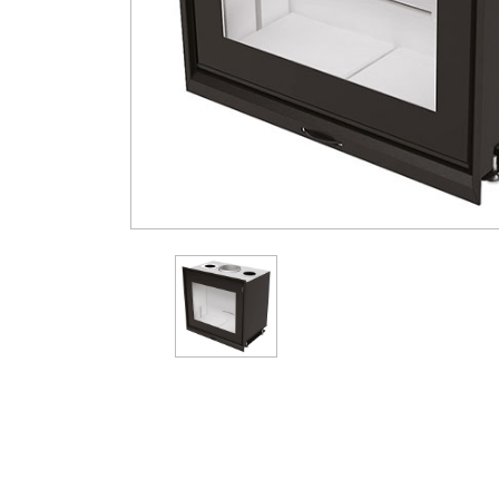
Gasolio
Pannelli
Ricambi
Pellet
Solari/Bollitori/Puffer
MCZ
Circolazione naturale
Circolazione forzata
Bollitori e Puffer
Fumisteria
Rivestimenti per camini
Protezione Tetto
Rivestimenti su misura
Tubi Coibentati
Tubi Monoparete
Scaldacqua a Gas
Scaldacqua Pompa di
Calore