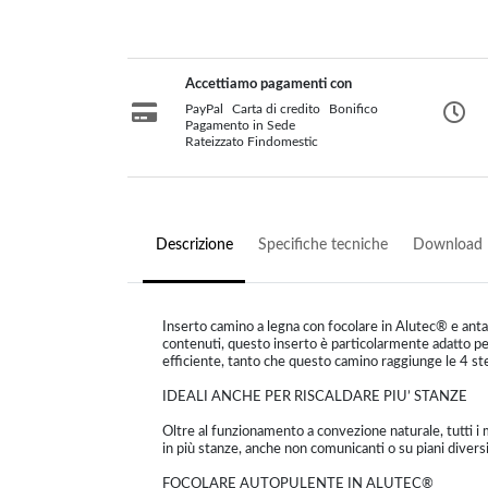
Accettiamo pagamenti con
PayPal
Carta di credito
Bonifico
Pagamento in Sede
Rateizzato Findomestic
Descrizione
Specifiche tecniche
Download
Inserto camino a legna con focolare in Alutec® e anta 
contenuti, questo inserto è particolarmente adatto pe
efficiente, tanto che questo camino raggiunge le 4 stel
IDEALI ANCHE PER RISCALDARE PIU’ STANZE
Oltre al funzionamento a convezione naturale, tutti i
in più stanze, anche non comunicanti o su piani diversi
FOCOLARE AUTOPULENTE IN ALUTEC®