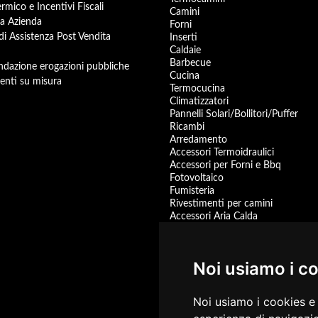
rmico e Incentivi Fiscali
Camini
a Azienda
Forni
 di Assistenza Post Vendita
Inserti
Caldaie
Barbecue
dazione erogazioni pubbliche
Cucina
enti su misura
Termocucina
Climatizzatori
Pannelli Solari/Bollitori/Puffer
Ricambi
Arredamento
Accessori Termoidraulici
Accessori per Forni e Bbq
Fotovoltaico
Fumisteria
Rivestimenti per camini
Accessori Aria Calda
Pompa di Calore
Accessori
Centrali Termiche
Noi usiamo i c
Scaldacqua a Gas
Scaldacqua Pompa di Calore
Promozioni
Noi usiamo i cookies e 
prodotti disponibili