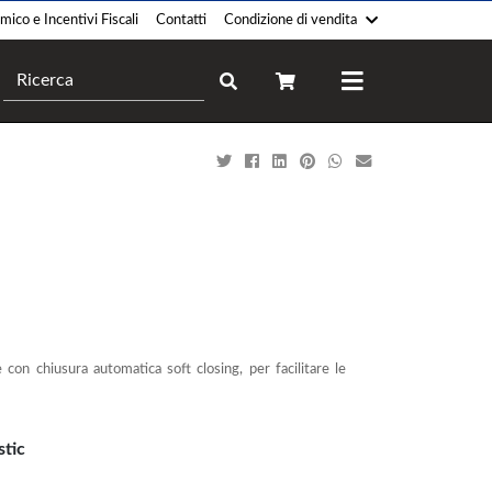
ico e Incentivi Fiscali
Contatti
Condizione di vendita
Camini
Forni
Pellet
Legna
Legna
Gas
Gas
Elettrico
Policombustibile
Professionale
Legna-Pellet
Ibrido
Elettrico
Bioetanolo
n chiusura automatica soft closing, per facilitare le
Termocucina
Climatizzatori
Legna
Monosplit
Gas
Multisplit
stic