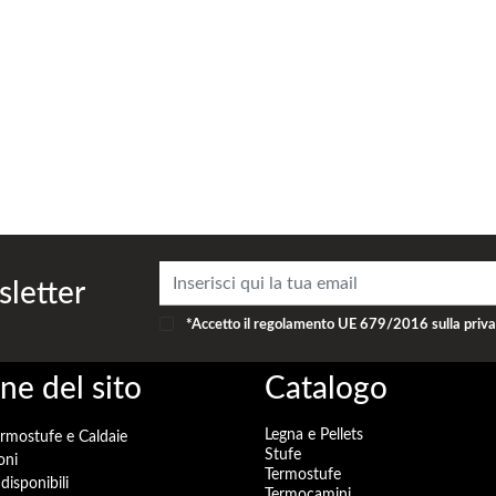
i cubi riscaldabili dal prodotto in un’abitazione mediamente isolata, stimando un
tici obbligatori ai fini di legge, ma è un valore puramente indicativo per un’abitaz
sletter
*Accetto il
regolamento UE 679/2016
sulla priv
ne del sito
Catalogo
Legna e Pellets
ermostufe e Caldaie
Stufe
oni
Termostufe
disponibili
Termocamini