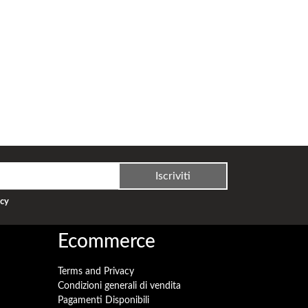
 fabbisogno energetico medio di 35 W per m3. Il valore
ione con una coibentazione di base dei muri (5cm) e la
Iscriviti
acy
Ecommerce
Terms and Privacy
Condizioni generali di vendita
Pagamenti Disponibili