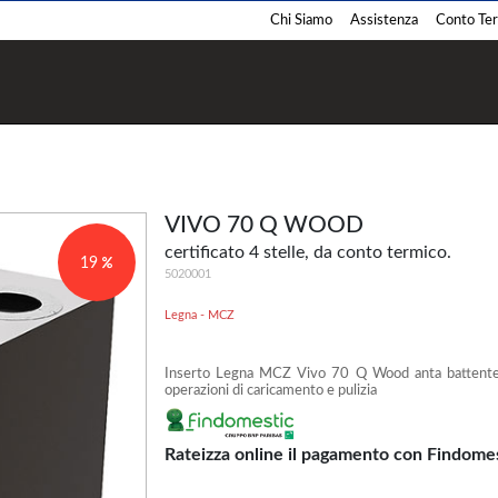
Chi Siamo
Assistenza
Conto Term
Termostufe
Termocamini
Pellet
Pellet
Legna
Legna
VIVO 70 Q WOOD
Policombustibile
Policombustibile
certificato 4 stelle, da conto termico.
19
5020001
Legna - MCZ
Inserto Legna MCZ Vivo 70 Q Wood anta battente co
Barbecue
Cucina
operazioni di caricamento e pulizia
Pellet
Pellet
Legna
Legna
Rateizza online il pagamento con Findome
Gas
Gas
Carbone