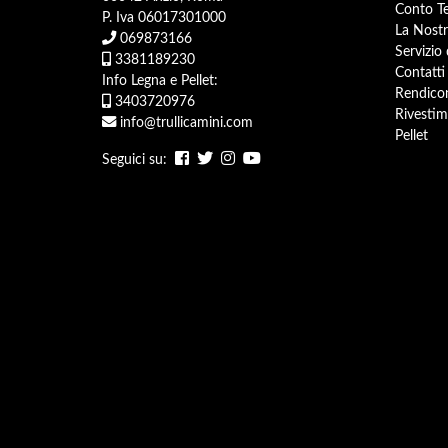
Conto Te
P. Iva 06017301000
La Nostr
069873166
Servizio
3381189230
Contatti
Info Legna e Pellet:
Rendicon
3403720976
Rivestim
info@trullicamini.com
Pellet
Seguici su: