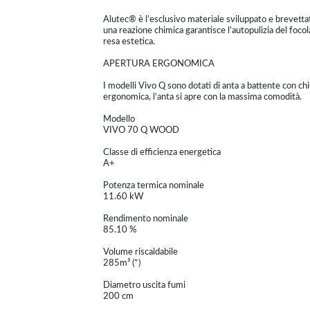
Alutec® è l’esclusivo materiale sviluppato e brevettat
una reazione chimica garantisce l’autopulizia del foco
resa estetica.
APERTURA ERGONOMICA
I modelli Vivo Q sono dotati di anta a battente con chiu
ergonomica, l’anta si apre con la massima comodità.
Modello
VIVO 70 Q WOOD
Classe di efficienza energetica
A+
Potenza termica nominale
11.60 kW
Rendimento nominale
85.10 %
Volume riscaldabile
285m³ (*)
Diametro uscita fumi
200 cm