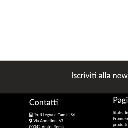
Peso
125 kg
(*) Il volume dichiarato rappresenta il numero di metr
indicato non può essere utilizzato per i calcoli energe
presenza di
Iscriviti alla new
Pagi
Contatti
Stufe, T
Trulli Legna e Camini Srl
Promozi
Via Armellino, 63
prodotti 
00042 Anzio, Roma