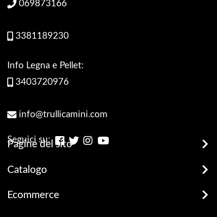
069873166
3381189230
Info Legna e Pellet:
3403720976
info@trullicamini.com
Seguici su:
Pagine del sito
Stufe, Termostufe e Caldaie
Catalogo
Promozioni
Legna e Pellets
Ecommerce
prodotti disponibili
Stufe