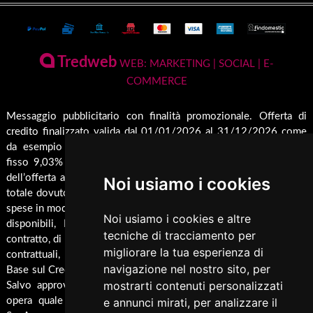
Terms and Privacy
Conto Termico e Incentivi Fiscali
Termostufe
Condizioni generali di vendita
Termocamini
La Nostra Azienda
Pagamenti Disponibili
Tredweb
Camini
WEB: MARKETING | SOCIAL | E-
Servizio di Assistenza Post Vendita
COMMERCE
Guida all'Acquisto
Forni
Contatti
Inserti
Spedizione & Imballaggio
Messaggio pubblicitario con finalità promozionale. Offerta di
Rendicondazione erogazioni pubbliche
credito finalizzato valida dal 01/01/2026 al 31/12/2026 come
Caldaie
Cambio e Restituzione Merci
Rivestimenti su misura
da esempio rappresentativo: Prezzo del bene € 1000,00 Tan
Barbecue
fisso 9,03% Taeg 9,42%, in 24 rate da € 45,7 costi accessori
Pellet
dell’offerta azzerati. Importo totale del credito € 1000. Importo
Noi usiamo i cookies
Cucina
totale dovuto dal Consumatore € 1096,8. Al fine di gestire le tue
spese in modo responsabile e di conoscere eventuali altre offerte
Termocucina
Noi usiamo i cookies e altre
disponibili, Findomestic ti ricorda, prima di sottoscrivere il
Climatizzatori
tecniche di tracciamento per
contratto, di prendere visione di tutte le condizioni economiche e
migliorare la tua esperienza di
contrattuali, facendo riferimento alle Informazioni Europee di
Pannelli Solari/Bollitori/Puffer
navigazione nel nostro sito, per
Base sul Credito ai Consumatori (IEBCC) presso il punto vendita.
Ricambi
mostrarti contenuti personalizzati
Salvo approvazione di Findomestic Banca S.p.A.. Trulli Camini
opera quale intermediario del credito per Findomestic Banca
e annunci mirati, per analizzare il
Arredamento